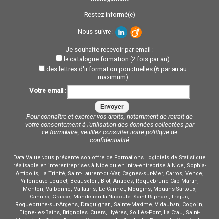
Restez informé(e)
Nous suivre :
Je souhaite recevoir par email :
le catalogue formation (2 fois par an)
des lettres d'information ponctuelles (6 par an au
maximum)
Votre email :
Pour connaître et exercer vos droits, notamment de retrait de
votre consentement à l'utilisation des données collectées par
ce formulaire, veuillez consulter notre
politique de
confidentialité
Data Value vous présente son offre de Formations Logiciels de Statistique
réalisable en interentreprises à Nice ou en intra-entreprise à Nice, Sophia-
Antipolis, La Trinité, Saint-Laurent-du-Var, Cagnes-sur-Mer, Carros, Vence,
Villeneuve-Loubet, Beausoleil, Biot, Antibes, Roquebrune-Cap-Martin,
Menton, Valbonne, Vallauris, Le Cannet, Mougins, Mouans-Sartoux,
Cannes, Grasse, Mandelieu-la-Napoule, Saint-Raphaël, Fréjus,
Roquebrune-sur-Argens, Draguignan, Sainte-Maxime, Vidauban, Cogolin,
Digne-les-Bains, Brignoles, Cuers, Hyères, Solliès-Pont, La Crau, Saint-