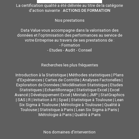
La certification qualité a été délivrée au titre de la catégorie
d'action suivante :
ACTIONS DE FORMATION
Nos prestations
Data Value vous accompagne dans la valorisation des
données et l'optimisation des performances au service de
votre Entreprise au travers de ses prestations de :
-
Formation
-
Etudes - Audit - Conseil
Recherches les plus fréquentes
Introduction à la Statistique
|
Méthodes statistiques
|
Plans
d'Expériences
|
Cartes de Contrôle
|
Analyses Factorielles
|
Exploration de Données
|
Modélisation Statistique
|
Etudes
Statistiques
|
Echantillonnage
|
Statistique Excel
|
Excel
Avancé
|
Développement Excel
|
Minitab
|
JMP
|
StatGraphics
|
SAS
|
R
|
Initiation à R
|
Spad
|
Statistique à Toulouse
|
Lean
Six Sigma à Toulouse
|
Métrologie à Toulouse
|
Qualité à
Toulouse
|
Statistique à Paris
|
Lean Six Sigma à Paris
|
Métrologie à Paris
|
Qualité à Paris
Nos domaines d'intervention