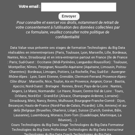
Votre email :
Pour connaître et exercer vos droits, notamment de retrait de
votre consentement à l'utilisation des données collectées par
ce formulaire, veuillez consulter notre
politique de
confidentialité
Data Value vous présente ses stages de formation Technologies du Big Data
réalisables en interentreprises (Paris, Toulouse, Lyon, Marseille, Lille, Bordeaux,
Nantes, Nice, Strasbourg) et en intra-entreprise partout en France (Ile de France
: Paris; Sud-Ouest : Occitanie (Midi-Pyrénées, Languedoc-Roussillon) : Toulouse,
Montpellier, Nîmes, Perpignan; Nouvelle-Aquitaine (Aquitaine, Limousin, Poitou-
Charentes): Bordeaux, Limoges, Poitiers, La Rochelle, Pau; Sud-Est : Auvergne-
Rhône-Alpes : Lyon, Saint Etienne, Grenoble, Clermont-Ferrand; Provence-Alpes-
Côte d'Azur : Marseille, Nice, Toulon, Aix en Provence, Avignon; Corse : Bastia,
Ajaccio; Nord-Ouest : Bretagne : Rennes, Brest; Pays-de-la-Loire : Nantes,
Angers, Le Mans; Normandie : Le Havre, Rouen; Centre-Val de Loire : Tours,
Orléans; Nord-Est : Grand-Est (Alsace, Champagne-Ardenne, Lorraine) :
Strasbourg, Metz, Nancy, Reims, Mulhouse; Bourgogne-Franche-Comté : Dijon,
Besançon; Hauts-de-France (Nord-Pas-de-Calais, Picardie): Lille, Amiens) et au-
delà (Belgique (Bruxelles, Charleroi, Liège), Suisse (Zurich, Genève, Bâle,
Lausanne), Luxembourg, Monaco, Dom-Tom (Guadeloupe, Martinique, La
Réunion), ...)
Cours Technologies du Big Data Stage Technologies du Big Data Formateur
Technologies du Big Data Professeur Technologies du Big Data Instructeur
Technologies du Big Data Coach Technologies du Big Data