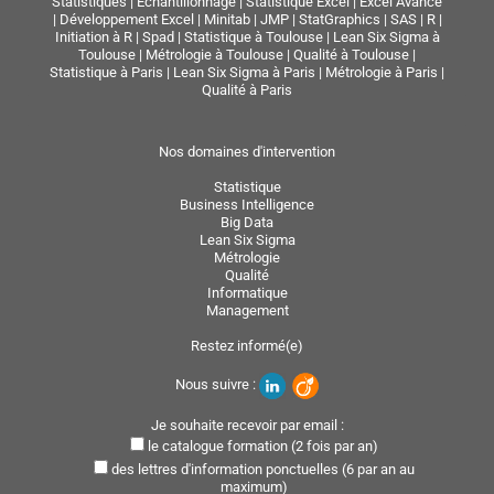
Statistiques
|
Echantillonnage
|
Statistique Excel
|
Excel Avancé
|
Développement Excel
|
Minitab
|
JMP
|
StatGraphics
|
SAS
|
R
|
Initiation à R
|
Spad
|
Statistique à Toulouse
|
Lean Six Sigma à
Toulouse
|
Métrologie à Toulouse
|
Qualité à Toulouse
|
Statistique à Paris
|
Lean Six Sigma à Paris
|
Métrologie à Paris
|
Qualité à Paris
Nos domaines d'intervention
Statistique
Business Intelligence
Big Data
Lean Six Sigma
Métrologie
Qualité
Informatique
Management
Restez informé(e)
Nous suivre :
Je souhaite recevoir par email :
le catalogue formation (2 fois par an)
des lettres d'information ponctuelles (6 par an au
maximum)