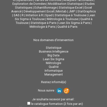
Exploration de Données
|
Modélisation Statistique
|
Etudes
Statistiques
|
Echantillonnage
|
Statistique Excel
|
Excel
Avancé
|
Développement Excel
|
Minitab
|
JMP
|
StatGraphics
|
SAS
|
R
|
Initiation à R
|
Spad
|
Statistique à Toulouse
|
Lean
Six Sigma à Toulouse
|
Métrologie à Toulouse
|
Qualité à
Toulouse
|
Statistique à Paris
|
Lean Six Sigma à Paris
|
Métrologie à Paris
|
Qualité à Paris
Nos domaines d'intervention
Statistique
Business Intelligence
Big Data
Lean Six Sigma
Métrologie
Qualité
Informatique
Management
Restez informé(e)
Nous suivre :
Je souhaite recevoir par email :
le catalogue formation (2 fois par an)