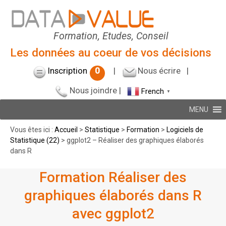
Formation, Etudes, Conseil
Les données au coeur de vos décisions
Inscription
0
|
Nous écrire
|
Nous joindre
|
French
▼
MENU
Vous êtes ici :
Accueil
>
Statistique
>
Formation
>
Logiciels de
Statistique (22)
> ggplot2 – Réaliser des graphiques élaborés
dans R
Formation Réaliser des
graphiques élaborés dans R
avec ggplot2