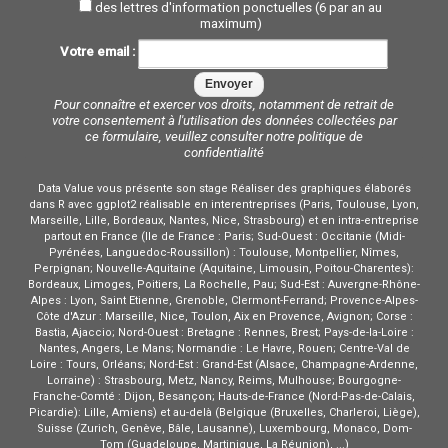
des lettres d'information ponctuelles (6 par an au
maximum)
Votre email :
Pour connaître et exercer vos droits, notamment de retrait de
votre consentement à l'utilisation des données collectées par
ce formulaire, veuillez consulter notre
politique de
confidentialité
Data Value vous présente son stage Réaliser des graphiques élaborés
dans R avec ggplot2 réalisable en interentreprises (Paris, Toulouse, Lyon,
Marseille, Lille, Bordeaux, Nantes, Nice, Strasbourg) et en intra-entreprise
partout en France (Ile de France : Paris; Sud-Ouest : Occitanie (Midi-
Pyrénées, Languedoc-Roussillon) : Toulouse, Montpellier, Nîmes,
Perpignan; Nouvelle-Aquitaine (Aquitaine, Limousin, Poitou-Charentes):
Bordeaux, Limoges, Poitiers, La Rochelle, Pau; Sud-Est : Auvergne-Rhône-
Alpes : Lyon, Saint Etienne, Grenoble, Clermont-Ferrand; Provence-Alpes-
Côte d'Azur : Marseille, Nice, Toulon, Aix en Provence, Avignon; Corse :
Bastia, Ajaccio; Nord-Ouest : Bretagne : Rennes, Brest; Pays-de-la-Loire :
Nantes, Angers, Le Mans; Normandie : Le Havre, Rouen; Centre-Val de
Loire : Tours, Orléans; Nord-Est : Grand-Est (Alsace, Champagne-Ardenne,
Lorraine) : Strasbourg, Metz, Nancy, Reims, Mulhouse; Bourgogne-
Franche-Comté : Dijon, Besançon; Hauts-de-France (Nord-Pas-de-Calais,
Picardie): Lille, Amiens) et au-delà (Belgique (Bruxelles, Charleroi, Liège),
Suisse (Zurich, Genève, Bâle, Lausanne), Luxembourg, Monaco, Dom-
Tom (Guadeloupe, Martinique, La Réunion), ...)