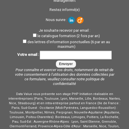
Management
Restez informé(e)
Nous suivre :
Je souhaite recevoir par email :
le catalogue formation (2 fois par an)
des lettres d'information ponctuelles (6 par an au
maximum)
Votre email :
Pour connaître et exercer vos droits, notamment de retrait de
votre consentement à l'utilisation des données collectées par
ce formulaire, veuillez consulter notre
politique de
confidentialité
Data Value vous présente son stage PHP Initiation réalisable en
interentreprises (Paris, Toulouse, Lyon, Marseille, Lille, Bordeaux, Nantes,
Nice, Strasbourg) et en intra-entreprise partout en France (Ile de France :
Paris; Sud-Ouest : Occitanie (Midi-Pyrénées, Languedoc-Roussillon) :
Toulouse, Montpellier, Nîmes, Perpignan; Nouvelle-Aquitaine (Aquitaine,
Limousin, Poitou-Charentes): Bordeaux, Limoges, Poitiers, La Rochelle,
Pau; Sud-Est : Auvergne-Rhône-Alpes : Lyon, Saint Etienne, Grenoble,
Clermont-Ferrand; Provence-Alpes-Côte d'Azur : Marseille, Nice, Toulon,