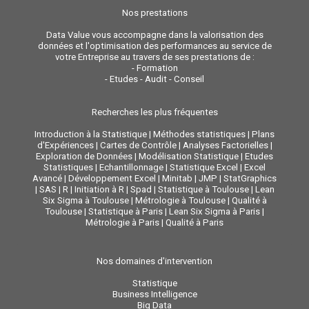
Nos prestations
Data Value vous accompagne dans la valorisation des
données et l'optimisation des performances au service de
votre Entreprise au travers de ses prestations de :
-
Formation
-
Etudes - Audit - Conseil
Recherches les plus fréquentes
Introduction à la Statistique
|
Méthodes statistiques
|
Plans
d'Expériences
|
Cartes de Contrôle
|
Analyses Factorielles
|
Exploration de Données
|
Modélisation Statistique
|
Etudes
Statistiques
|
Echantillonnage
|
Statistique Excel
|
Excel
Avancé
|
Développement Excel
|
Minitab
|
JMP
|
StatGraphics
|
SAS
|
R
|
Initiation à R
|
Spad
|
Statistique à Toulouse
|
Lean
Six Sigma à Toulouse
|
Métrologie à Toulouse
|
Qualité à
Toulouse
|
Statistique à Paris
|
Lean Six Sigma à Paris
|
Métrologie à Paris
|
Qualité à Paris
Nos domaines d'intervention
Statistique
Business Intelligence
Big Data