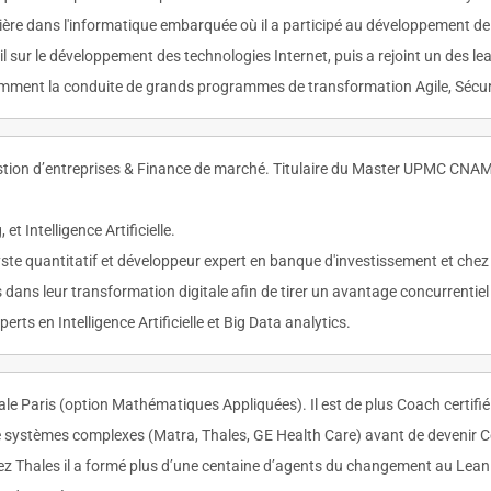
rrière dans l'informatique embarquée où il a participé au développement
nseil sur le développement des technologies Internet, puis a rejoint un des
tamment la conduite de grands programmes de transformation Agile, Sécurit
tion d’entreprises & Finance de marché. Titulaire du Master UPMC CNA
t Intelligence Artificielle.
ste quantitatif et développeur expert en banque d'investissement et chez d
dans leur transformation digitale afin de tirer un avantage concurrentiel
s en Intelligence Artificielle et Big Data analytics.
le Paris (option Mathématiques Appliquées). Il est de plus Coach certifi
 systèmes complexes (Matra, Thales, GE Health Care) avant de devenir Con
z Thales il a formé plus d’une centaine d’agents du changement au Lean 