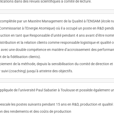
blications dans des revues scientifiques à comité de lecture.
complétée par un Mastère Management de la Qualité à l’ENSAM (école nati
 (Commissariat à l’Energie Atomique) où il a occupé un poste en R&D pend
roduction en tant que Responsable d’unité pendant 4 ans avant d’être no
 distribution et la relation clients comme responsable logistique et qual
ur avec une double compétence en matière d’accroissement des performance
de la fidélisation clients).
loiement de la méthode, depuis la sensibilisation du comité de direction et
r suivi (coaching) jusqu’à atteinte des objectifs.
ppliquée de l’université Paul Sabatier à Toulouse et possède également un 
eescale les postes suivants pendant 15 ans en R&D, production et qualité 
tion des rendements et des coûts de production