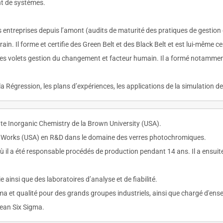
t de systèmes.
s entreprises depuis l’amont (audits de maturité des pratiques de gesti
in. Il forme et certifie des Green Belt et des Black Belt et est lui-même ce
lt les volets gestion du changement et facteur humain. Il a formé notammen
 la Régression, les plans d’expériences, les applications de la simulation d
te Inorganic Chemistry de la Brown University (USA).
ss Works (USA) en R&D dans le domaine des verres photochromiques.
où il a été responsable procédés de production pendant 14 ans. Il a ensuit
ie ainsi que des laboratoires d’analyse et de fiabilité.
a et qualité pour des grands groupes industriels, ainsi que chargé d'ensei
Lean Six Sigma.