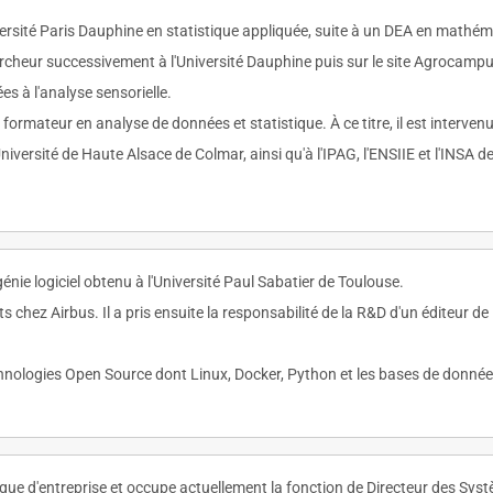
versité Paris Dauphine en statistique appliquée, suite à un DEA en math
ercheur successivement à l'Université Dauphine puis sur le site Agrocampu
es à l'analyse sensorielle.
ormateur en analyse de données et statistique. À ce titre, il est inter
Université de Haute Alsace de Colmar, ainsi qu'à l'IPAG, l'ENSIIE et l'INSA 
nie logiciel obtenu à l'Université Paul Sabatier de Toulouse.
 chez Airbus. Il a pris ensuite la responsabilité de la R&D d'un éditeur de 
technologies Open Source dont Linux, Docker, Python et les bases de donn
ique d'entreprise et occupe actuellement la fonction de Directeur des Sy