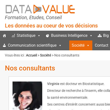
Formation, Etudes, Conseil
Les données au coeur de vos décisions
Statistique
Business Intelligence
Big
Communication scientifique
Société
Contact
Vous êtes ici :
Accueil
>
Société
> Nos consultants
Nos consultants
Virginie
est docteur en Biostatistique.
Directeur de recherche à l'Inserm, elle co
la santé environnementale.
Ses centres d'intérêt concernent aussi bie