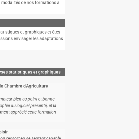
s modalités de nos formations à
n
atistiques et graphiques et êtes
ssions envisager les adaptations
yses statistiques et graphiques
la Chambre d'Agriculture
mateur bien au point et bonne
hie du logiciel présenté, et la
raiment apprécié cette formation
isir
on ressort en se sentant capable