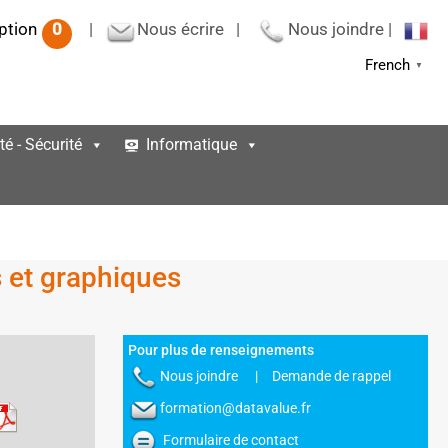
iption
0
|
Nous écrire
|
Nous joindre
|
French
▼
té - Sécurité
Informatique
s et graphiques
Pour plus de renseignements
Nous joindre
|
Demande de rappel
formation@datavalue.fr
Formulaire de contact