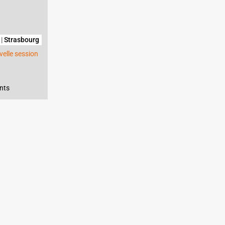
|
Strasbourg
elle session
nts