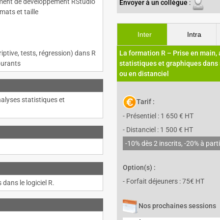
nnement de développement RStudio
Envoyer à un collègue
:
mats et taille
Inter
Intra
ptive, tests, régression) dans R
La formation R – Prise en main,
ourants
statistiques et graphiques dans
ou en distanciel
nalyses statistiques et
Tarif :
- Présentiel : 1 650 € HT
- Distanciel : 1 500 € HT
-10% dès 2 inscrits, -20% à parti
Option(s) :
- Forfait déjeuners : 75€ HT
dans le logiciel R.
Nos prochaines sessions