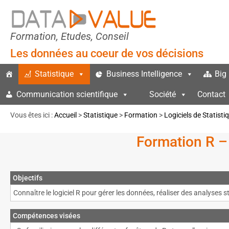
Formation, Etudes, Conseil
Les données au coeur de vos décisions
Statistique
Business Intelligence
Big
Communication scientifique
Société
Contact
Vous êtes ici :
Accueil
>
Statistique
>
Formation
>
Logiciels de Statisti
Formation R – 
Objectifs
Connaître le logiciel R pour gérer les données, réaliser des analyses 
Compétences visées