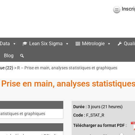
Inscr
 Data
Lean Six Sigma
Métrologie
Quali
Blog
que (22)
> R – Prise en main, analyses statistiques et graphiques
Prise en main, analyses statistique
Durée :
3 jours (21 heures)
statistiques et graphiques
Code :
F_STAT_R
Télécharger au format PDF
: