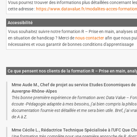
Vous pourrez trouver des informations plus détaillées concernant le
cette adresse :
https://www.datavalue.fr/modalites-acces-formatio
Accessibilité
Vous souhaitez suivre notre formation R – Prise en main, analyses st
en situation de handicap ? Merci de
nous contacter
afin que nous pui
nécessaires et vous garantir de bonnes conditions d'apprentissage
Ce que pensent nos clients de la formation R – Prise en main, anal
Mme Aude M., Chef de projet au service Etudes Economiques de 
Auvergne-Rhône-Alpes
Très bonne première expérience de formation avec Data Value – For
écoute -Pédagogie adaptée à mes besoins, j’ai bien compris la philosop
documentation fournie est détaillée et me sera bien utile. Bref, j’ai v
de A à Z.
Mme Cécile L., Rédactrice Technique Spécialisée à l'UFC Que Cho
Une formation très complète pour une première approche de R, dont 