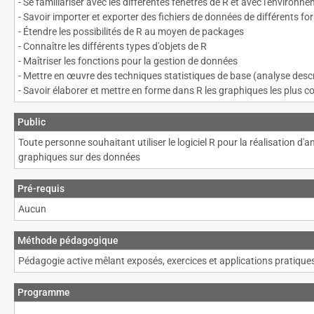
- Se familiariser avec les différentes fenêtres de R et avec l'enviro
- Savoir importer et exporter des fichiers de données de différents for
- Étendre les possibilités de R au moyen de packages
- Connaître les différents types d'objets de R
- Maîtriser les fonctions pour la gestion de données
- Mettre en œuvre des techniques statistiques de base (analyse descri
- Savoir élaborer et mettre en forme dans R les graphiques les plus c
Public
Toute personne souhaitant utiliser le logiciel R pour la réalisation d'a
graphiques sur des données
Pré-requis
Aucun
Méthode pédagogique
Pédagogie active mêlant exposés, exercices et applications pratiques 
Programme