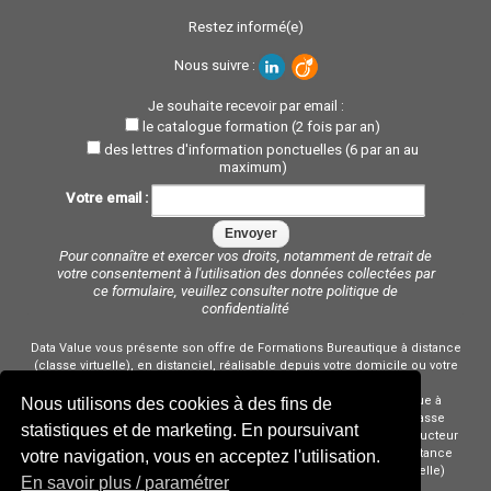
Restez informé(e)
Nous suivre :
Je souhaite recevoir par email :
le catalogue formation (2 fois par an)
des lettres d'information ponctuelles (6 par an au
maximum)
Votre email :
Pour connaître et exercer vos droits, notamment de retrait de
votre consentement à l'utilisation des données collectées par
ce formulaire, veuillez consulter notre
politique de
confidentialité
Data Value vous présente son offre de Formations Bureautique à distance
(classe virtuelle), en distanciel, réalisable depuis votre domicile ou votre
bureau où que vous vous trouviez.
Cours Bureautique à distance (classe virtuelle) Stage Bureautique à
Nous utilisons des cookies à des fins de
distance (classe virtuelle) Formateur Bureautique à distance (classe
statistiques et de marketing. En poursuivant
virtuelle) Professeur Bureautique à distance (classe virtuelle) Instructeur
Bureautique à distance (classe virtuelle) Coach Bureautique à distance
votre navigation, vous en acceptez l'utilisation.
(classe virtuelle) Consultant Bureautique à distance (classe virtuelle)
En savoir plus / paramétrer