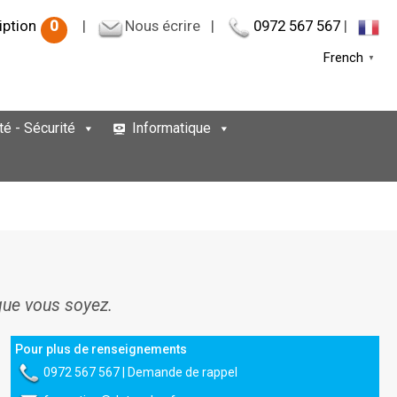
iption
0
|
Nous écrire
|
0972 567 567
|
French
▼
té - Sécurité
Informatique
que vous soyez.
Pour plus de renseignements
0972 567 567
|
Demande de rappel