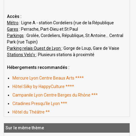
Accès :
Métro
: Ligne A - station Cordeliers (rue de la République
Gares
: Perrache, Part-Dieu et St Paul
Parkings
: Grolée, Cordeliers, République, St Antoine... Central
Park (rue Tupin)
Parking relais Ouest de Lyon
: Gorge de Loup, Gare de Vaise
Stations Velo'v
: Plusieurs stations à proximité
Hébergements recommandés :
Mercure Lyon Centre Beaux Arts ****
Hôtel Silky by HappyCulture ****
Campanile Lyon Centre Berges du Rhône ***
Citadines Presqu’île Lyon ***
Hôtel du Théâtre **
Sur le même thème