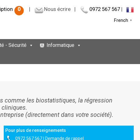
iption
0
|
Nous écrire
|
0972 567 567
|
French
▼
té - Sécurité
Informatique
s comme les biostatistiques, la régression
 cliniques.
entreprise (directement dans votre société).
Pour plus de renseignements
0972 567 567
|
Demande de rappel