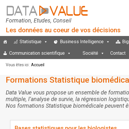
Formation, Etudes, Conseil
Les données au coeur de vos décisions
Statistique
Business Intelligence
Big
Communication scientifique
Société
Contact
Vous êtes ici :
Accueil
Formations Statistique biomédica
Data Value vous propose un ensemble de formation
multiple, l’analyse de survie, la régression logist
Nos formations Statistique biomédicale peuvent êtr
Bases statistiques pour les biologistes