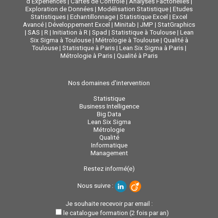
d'Expériences
|
Cartes de Contrôle
|
Analyses Factorielles
|
Exploration de Données
|
Modélisation Statistique
|
Etudes
Statistiques
|
Echantillonnage
|
Statistique Excel
|
Excel
Avancé
|
Développement Excel
|
Minitab
|
JMP
|
StatGraphics
|
SAS
|
R
|
Initiation à R
|
Spad
|
Statistique à Toulouse
|
Lean
Six Sigma à Toulouse
|
Métrologie à Toulouse
|
Qualité à
Toulouse
|
Statistique à Paris
|
Lean Six Sigma à Paris
|
Métrologie à Paris
|
Qualité à Paris
Nos domaines d'intervention
Statistique
Business Intelligence
Big Data
Lean Six Sigma
Métrologie
Qualité
Informatique
Management
Restez informé(e)
Nous suivre :
Je souhaite recevoir par email :
le catalogue formation (2 fois par an)