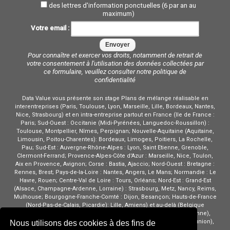
des lettres d'information ponctuelles (6 par an au
maximum)
Votre email :
Pour connaître et exercer vos droits, notamment de retrait de
votre consentement à l'utilisation des données collectées par
ce formulaire, veuillez consulter notre
politique de
confidentialité
Data Value vous présente son stage Plans de mélange réalisable en
interentreprises (Paris, Toulouse, Lyon, Marseille, Lille, Bordeaux, Nantes,
Nice, Strasbourg) et en intra-entreprise partout en France (Ile de France :
Paris; Sud-Ouest : Occitanie (Midi-Pyrénées, Languedoc-Roussillon) :
Toulouse, Montpellier, Nîmes, Perpignan; Nouvelle-Aquitaine (Aquitaine,
Limousin, Poitou-Charentes): Bordeaux, Limoges, Poitiers, La Rochelle,
Pau; Sud-Est : Auvergne-Rhône-Alpes : Lyon, Saint Etienne, Grenoble,
Clermont-Ferrand; Provence-Alpes-Côte d'Azur : Marseille, Nice, Toulon,
Aix en Provence, Avignon; Corse : Bastia, Ajaccio; Nord-Ouest : Bretagne :
Rennes, Brest; Pays-de-la-Loire : Nantes, Angers, Le Mans; Normandie : Le
Havre, Rouen; Centre-Val de Loire : Tours, Orléans; Nord-Est : Grand-Est
(Alsace, Champagne-Ardenne, Lorraine) : Strasbourg, Metz, Nancy, Reims,
Mulhouse; Bourgogne-Franche-Comté : Dijon, Besançon; Hauts-de-France
(Nord-Pas-de-Calais, Picardie): Lille, Amiens) et au-delà (Belgique
(Bruxelles, Charleroi, Liège), Suisse (Zurich, Genève, Bâle, Lausanne),
Luxembourg, Monaco, Dom-Tom (Guadeloupe, Martinique, La Réunion),
Nous utilisons des cookies à des fins de
...)