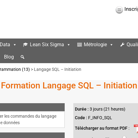
Inscr
 Data
Lean Six Sigma
Métrologie
Quali
Blog
rammation (13)
> Langage SQL – Initiation
Formation Langage SQL – Initiation
Durée :
3 jours (21 heures)
iser les commandes du langage
Code :
F_INFO_SQL
 de données
Télécharger au format PDF
: