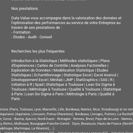
Nos prestations
Data Value vous accompagne dans la valorisation des données et
l'optimisation des performances au service de votre Entreprise au
travers de ses prestations de :
-
Formation
-
Etudes - Audit - Conseil
Recherches les plus fréquentes
Introduction à la Statistique
|
Méthodes statistiques
|
Plans
d'Expériences
|
Cartes de Contrôle
|
Analyses Factorielles
|
Exploration de Données
|
Modélisation Statistique
|
Etudes
Statistiques
|
Echantillonnage
|
Statistique Excel
|
Excel Avancé
|
Développement Excel
|
Minitab
|
JMP
|
StatGraphics
|
SAS
|
R
|
Initiation à R
|
Spad
|
Statistique à Toulouse
|
Lean Six Sigma à
Toulouse
|
Métrologie à Toulouse
|
Qualité à Toulouse
|
Statistique
à Paris
|
Lean Six Sigma à Paris
|
Métrologie à Paris
|
Qualité à
Paris
ises (Paris, Toulouse, Lyon, Marseille, Lille, Bordeaux, Nantes, Nice, Strasbourg) et en intr
Aquitaine (Aquitaine, Limousin, Poitou-Charentes): Bordeaux, Limoges, Poitiers, La Rochell
n; Corse : Bastia, Ajaccio; Nord-Ouest : Bretagne : Rennes, Brest; Pays-de-la-Loire : Nante
, Reims, Mulhouse; Bourgogne-Franche-Comté : Dijon, Besançon; Hauts-de-France (Nord-Pas-d
loupe, Martinique, La Réunion), ...)