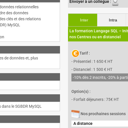
Envoyer à un collègue
:
 données relationnelles
indre des données
es clés et des relations
Inter
Intra
SGBDR) MySQL
La formation Langage SQL – Init
ion
nos Centres ou en distanciel
Tarif :
es de données et, plus
- Présentiel : 1 650 € HT
- Distanciel : 1 500 € HT
-10% dès 2 inscrits, -20% à parti
Option(s) :
- Forfait déjeuners : 75€ HT
ues dans le SGBDR MySQL
Nos prochaines sessions
A distance