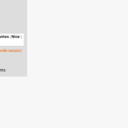
antes
|
Nice
|
elle session
nts