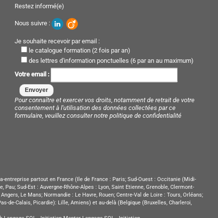
Restez informé(e)
Nous suivre :
Je souhaite recevoir par email :
le catalogue formation (2 fois par an)
des lettres d'information ponctuelles (6 par an au maximum)
Votre email :
Pour connaître et exercer vos droits, notamment de retrait de votre
consentement à l'utilisation des données collectées par ce
formulaire, veuillez consulter notre
politique de confidentialité
a-entreprise partout en France (Ile de France : Paris; Sud-Ouest : Occitanie (Midi-
e, Pau; Sud-Est : Auvergne-Rhône-Alpes : Lyon, Saint Etienne, Grenoble, Clermont-
s, Angers, Le Mans; Normandie : Le Havre, Rouen; Centre-Val de Loire : Tours, Orléans;
e-Calais, Picardie): Lille, Amiens) et au-delà (Belgique (Bruxelles, Charleroi,