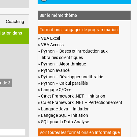
Sur le même thème
Coaching
Formations Langages de programmation
iation dans
VBA Excel
VBA Access
Python – Bases et introduction aux
librairies scientifiques
Python – Algorithmique
Python avancé
Python – Développer une librairie
r de 3
Python – Calcul parallèle
Langage C/C++
C# et Framework .NET – Initiation
C# et Framework .NET – Perfectionnement
Langage Java – Initiation
Langage SQL – Initiation
SQL pour la Data Analyse
Voir toutes les formations en Informatique