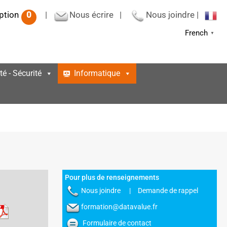
iption
0
|
Nous écrire
|
Nous joindre
|
French
▼
té - Sécurité
Informatique
Pour plus de renseignements
Nous joindre
|
Demande de rappel
formation@datavalue.fr
Formulaire de contact