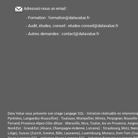
Adressez-nous un email :
- Formation :
formation@datavalue.fr
- Audit, études, conseil :
etudes-conseil@datavalue.fr
- Autres demandes :
contact@datavalue.fr
Data Value vous présente son stage Langage SQL - Initiation réalisable en interentrepr
Pyrénées, Languedoc-Roussillon) : Toulouse, Montpellier, Nîmes, Perpignan; Nouvelle-
Ferrand; Provence-Alpes-Côte d'Azur : Marseille, Nice, Toulon, Aix en Provence, Avigno
Nord-Est : Grand-Est (Alsace, Champagne-Ardenne, Lorraine) : Strasbourg, Metz, Nancy
Liège), Suisse (Zurich, Genève, Bâle, Lausanne), Luxembourg, Monaco, Dom-Tom (Guade