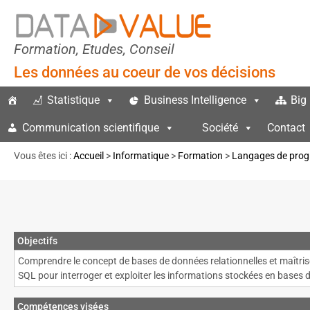
Formation, Etudes, Conseil
Les données au coeur de vos décisions
Statistique
Business Intelligence
Big
Communication scientifique
Société
Contact
Vous êtes ici :
Accueil
>
Informatique
>
Formation
>
Langages de prog
Objectifs
Comprendre le concept de bases de données relationnelles et maîtr
SQL pour interroger et exploiter les informations stockées en bases
Compétences visées