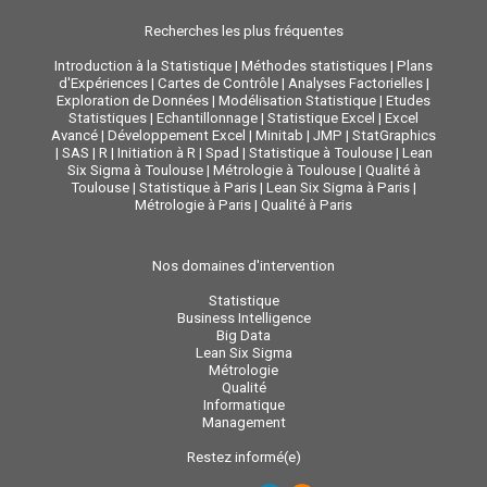
Recherches les plus fréquentes
Introduction à la Statistique
|
Méthodes statistiques
|
Plans
d'Expériences
|
Cartes de Contrôle
|
Analyses Factorielles
|
Exploration de Données
|
Modélisation Statistique
|
Etudes
Statistiques
|
Echantillonnage
|
Statistique Excel
|
Excel
Avancé
|
Développement Excel
|
Minitab
|
JMP
|
StatGraphics
|
SAS
|
R
|
Initiation à R
|
Spad
|
Statistique à Toulouse
|
Lean
Six Sigma à Toulouse
|
Métrologie à Toulouse
|
Qualité à
Toulouse
|
Statistique à Paris
|
Lean Six Sigma à Paris
|
Métrologie à Paris
|
Qualité à Paris
Nos domaines d'intervention
Statistique
Business Intelligence
Big Data
Lean Six Sigma
Métrologie
Qualité
Informatique
Management
Restez informé(e)