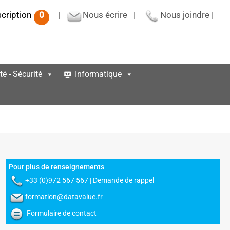
scription
0
|
Nous écrire
|
Nous joindre
|
té - Sécurité
Informatique
Pour plus de renseignements
+33 (0)972 567 567 |
Demande de rappel
formation@datavalue.fr
Formulaire de contact