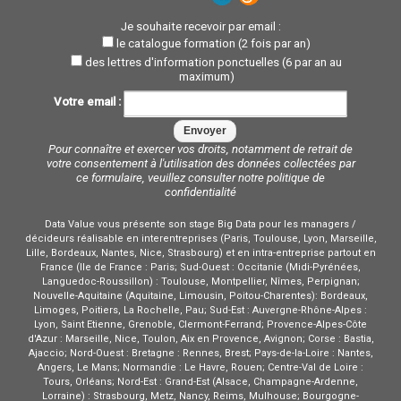
Je souhaite recevoir par email :
le catalogue formation (2 fois par an)
des lettres d'information ponctuelles (6 par an au
maximum)
Votre email :
Pour connaître et exercer vos droits, notamment de retrait de
votre consentement à l'utilisation des données collectées par
ce formulaire, veuillez consulter notre
politique de
confidentialité
Data Value vous présente son stage Big Data pour les managers /
décideurs réalisable en interentreprises (Paris, Toulouse, Lyon, Marseille,
Lille, Bordeaux, Nantes, Nice, Strasbourg) et en intra-entreprise partout en
France (Ile de France : Paris; Sud-Ouest : Occitanie (Midi-Pyrénées,
Languedoc-Roussillon) : Toulouse, Montpellier, Nîmes, Perpignan;
Nouvelle-Aquitaine (Aquitaine, Limousin, Poitou-Charentes): Bordeaux,
Limoges, Poitiers, La Rochelle, Pau; Sud-Est : Auvergne-Rhône-Alpes :
Lyon, Saint Etienne, Grenoble, Clermont-Ferrand; Provence-Alpes-Côte
d'Azur : Marseille, Nice, Toulon, Aix en Provence, Avignon; Corse : Bastia,
Ajaccio; Nord-Ouest : Bretagne : Rennes, Brest; Pays-de-la-Loire : Nantes,
Angers, Le Mans; Normandie : Le Havre, Rouen; Centre-Val de Loire :
Tours, Orléans; Nord-Est : Grand-Est (Alsace, Champagne-Ardenne,
Lorraine) : Strasbourg, Metz, Nancy, Reims, Mulhouse; Bourgogne-