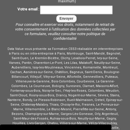
maximum)
Votre email :
Pour connaître et exercer vos droits, notamment de retrait de
votre consentement à l'utilisation des données collectées par
ce formulaire, veuillez consulter notre
politique de
confidentialité
Data Value vous présente sa Formation CSS3 réalisable en interentreprises
à Paris ou en intra-entreprise à Paris, Montrouge, Saint-Mandé, Bagnolet,
Saint-Ouen, Le Kremlin-Bicêtre, Clichy, Levallois-Perret, Ivry-sur-Seine,
Vanves, Pantin, Charenton-Le-Pont, Les Lilas, Malakoff, Neuilly-sur-Seine,
Aubervilliers, Issy-les-Moulineaux, Vincennes, Romainville, Montreuil,
Cachan, Asnières-sur-Seine, Châtillon, Bagneux, Saint-Denis, Boulogne-
Billancourt, Villejuif, Vitry-sur-Seine, Alfortville, Gennevilliers, Puteaux,
Villeneuve-la-Garenne, Bois-Colombes, Courbevoie, La Garenne-
Colombes, La Courneuve, Bobigny, Suresnes, Clamart, Maisons-Alfort,
Fontenay-sous-Bois, Noisy-le-Sec, l'Haÿ-les-Roses, Colombes, Meudon,
Saint-Cloud, Rosny-sous-Bois, Drancy, Nogent-sur-Marne, Sèvres, Stains,
Nanterre, Bondy, Le Plessis-Robinson, Rueil-Malmaison, Créteil, Epinay-sur-
Seine, Chätenay-Malabry, Thiais, Choisy-le-Roi, Fresnes, Le Perreux-sur-
Marne, Villemomble, Le Blanc-Mesnil, Pierrefitte-sur-Seine, Antony,
Bezons, Champigny-sur-Marne, Garges-Lès-Gonesse, Orly, Argenteuil,
Saint-Maur-des-Fossés, Aulnay-sous-Bois, Neuilly-sur-Marne, Gagny,
Houilles, Livry-Gargan, Chatou, Villiers-sur-Marne, Vélizy-Villacoublay,
Massy, Clichy-sous-Bois, Noisy-le-Grand, Ermont, Sarcelles, Sartrouville,