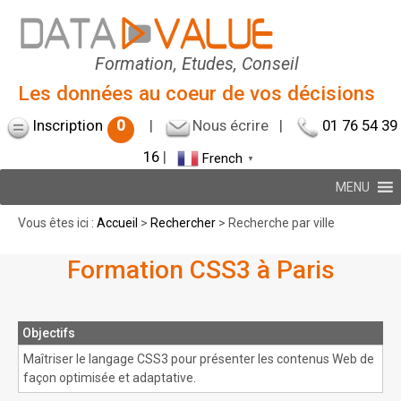
Formation, Etudes, Conseil
Les données au coeur de vos décisions
Inscription
0
|
Nous écrire
|
01 76 54 39
16
|
French
▼
MENU
Vous êtes ici :
Accueil
>
Rechercher
> Recherche par ville
Formation CSS3 à Paris
Objectifs
Maîtriser le langage CSS3 pour présenter les contenus Web de
façon optimisée et adaptative.