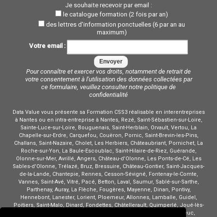
Je souhaite recevoir par email :
le catalogue formation (2 fois par an)
des lettres d'information ponctuelles (6 par an au
maximum)
Votre email :
Pour connaître et exercer vos droits, notamment de retrait de
votre consentement à l'utilisation des données collectées par
ce formulaire, veuillez consulter notre
politique de
confidentialité
Data Value vous présente sa Formation CSS3 réalisable en interentreprises
à Nantes ou en intra-entreprise à Nantes, Rezé, Saint-Sébastien-sur-Loire,
Sainte-Luce-sur-Loire, Bouguenais, Saint-Herblain, Orvault, Vertou, La
Chapelle-sur-Erdre, Carquefou, Couëron, Pornic, Saint-Brevin-les-Pins,
Challans, Saint-Nazaire, Cholet, Les Herbiers, Châteaubriant, Pornichet, La
Roche-sur-Yon, La Baule-Escoublac, Saint-Hilaire-de-Riez, Guérande,
Olonne-sur-Mer, Avrillé, Angers, Château-d'Olonne, Les Ponts-de-Cé, Les
Sables-d'Olonne, Trélazé, Bruz, Bressuire, Château-Gontier, Saint-Jacques-
de-la-Lande, Chantepie, Rennes, Cesson-Sévigné, Fontenay-le-Comte,
Vannes, Saint-Avé, Vitré, Pacé, Betton, Laval, Saumur, Sablé-sur-Sarthe,
Parthenay, Auray, La Flèche, Fougères, Mayenne, Dinan, Pontivy,
Hennebont, Lanester, Lorient, Ploemeur, Allonnes, Lamballe, Guidel,
Poitiers, Saint-Malo, Dinard, Fondettes, Châtellerault, Quimperlé, Joué-lès-
Tours, Saint-Cyr-sur-Loire, La Riche, Ploufragan, Tours, Saint-Brieuc,