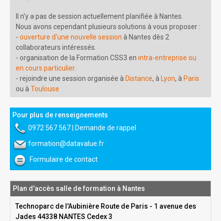
Il n'y a pas de session actuellement planifiée à Nantes.
Nous avons cependant plusieurs solutions à vous proposer :
-
ouverture d'une nouvelle session
à Nantes dès 2
collaborateurs intéressés.
- organisation de la Formation CSS3 en
intra-entreprise ou
en cours particulier
.
- rejoindre une session organisée à
Distance
, à
Lyon
, à
Paris
ou à
Toulouse
Pour plus de renseignements
0972 567 567
|
Demande de rappel
formation@datavalue.fr
Formulaire de contact
Plan d'accès salle de formation à Nantes
Technoparc de l'Aubinière Route de Paris - 1 avenue des
Jades 44338 NANTES Cedex 3