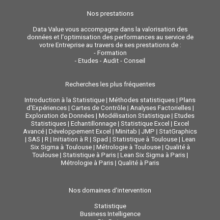
Nos prestations
Data Value vous accompagne dans la valorisation des
données et l'optimisation des performances au service de
votre Entreprise au travers de ses prestations de :
-
Formation
-
Etudes - Audit - Conseil
Recherches les plus fréquentes
Introduction à la Statistique
|
Méthodes statistiques
|
Plans
d'Expériences
|
Cartes de Contrôle
|
Analyses Factorielles
|
Exploration de Données
|
Modélisation Statistique
|
Etudes
Statistiques
|
Echantillonnage
|
Statistique Excel
|
Excel
Avancé
|
Développement Excel
|
Minitab
|
JMP
|
StatGraphics
|
SAS
|
R
|
Initiation à R
|
Spad
|
Statistique à Toulouse
|
Lean
Six Sigma à Toulouse
|
Métrologie à Toulouse
|
Qualité à
Toulouse
|
Statistique à Paris
|
Lean Six Sigma à Paris
|
Métrologie à Paris
|
Qualité à Paris
Nos domaines d'intervention
Statistique
Business Intelligence