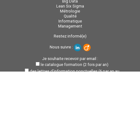
Big Data
Lean Six Sigma
Métrologie
Qualité
Informatique
Management
Restez informé(e)
Nous suivre :
Je souhaite recevoir par email :
le catalogue formation (2 fois par an)
des lettres d'information ponctuelles (6 par an au
maximum)
Votre email :
Pour connaître et exercer vos droits, notamment de retrait de
votre consentement à l'utilisation des données collectées par
ce formulaire, veuillez consulter notre
politique de
confidentialité
©
Data Value 2026
- Tous drois réservés |
Mentions légales
|
Politique de confidentialité
|
Conditions Générales de Vente
|
Plan
du site