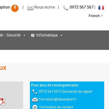
iption
0
|
Nous écrire
|
0972 567 567
|
French
▼
té - Sécurité
Informatique
ux
Pour plus de renseignements
0972 567 567
|
Demande de rappel
formation@datavalue.fr
Formulaire de contact