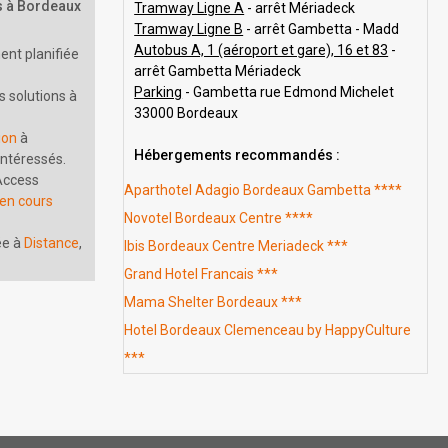
s à Bordeaux
Tramway Ligne A
- arrêt Mériadeck
Tramway Ligne B
- arrêt Gambetta - Madd
Autobus A, 1 (aéroport et gare), 16 et 83
-
ment planifiée
arrêt Gambetta Mériadeck
Parking
- Gambetta rue Edmond Michelet
 solutions à
33000 Bordeaux
ion
à
Hébergements recommandés :
intéressés.
 Access
Aparthotel Adagio Bordeaux Gambetta ****
 en cours
Novotel Bordeaux Centre ****
ée à
Distance
,
Ibis Bordeaux Centre Meriadeck ***
Grand Hotel Francais ***
Mama Shelter Bordeaux ***
Hotel Bordeaux Clemenceau by HappyCulture
***