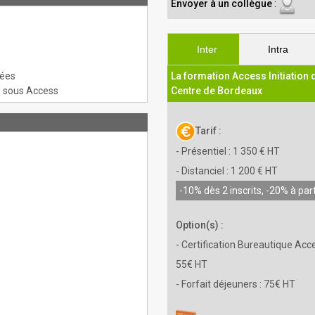
Envoyer à un collègue
:
Inter
Intra
nées
La formation Access Initiation 
s sous Access
Centre de Bordeaux
Tarif :
- Présentiel : 1 350 € HT
- Distanciel : 1 200 € HT
-10% dès 2 inscrits, -20% à part
Option(s) :
- Certification Bureautique Acce
55€ HT
- Forfait déjeuners : 75€ HT