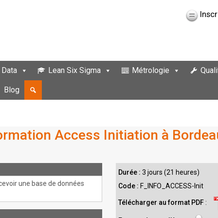
Inscr
 Data
Lean Six Sigma
Métrologie
Quali
Blog
ormation Access Initiation à Bordea
Durée :
3 jours (21 heures)
ncevoir une base de données
Code :
F_INFO_ACCESS-Init
Télécharger au format PDF
: