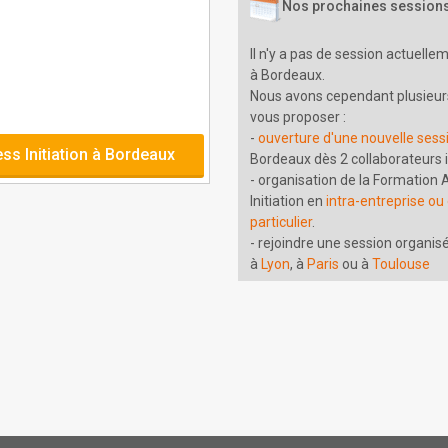
Nos prochaines session
Il n'y a pas de session actuelle
à Bordeaux.
Nous avons cependant plusieurs
vous proposer :
-
ouverture d'une nouvelle sess
ss Initiation à Bordeaux
Bordeaux dès 2 collaborateurs 
- organisation de la Formation
Initiation en
intra-entreprise ou
particulier
.
- rejoindre une session organis
à
Lyon
, à
Paris
ou à
Toulouse