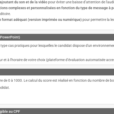
joutant du son et de la vidéo
pour éviter une baisse d’attention de l'aud
tions complexes et personnalisées en fonction du type de message à pas
ditoire.
un format adéquat (version imprimée ou numérique)
pour permettre la le
 (PowerPoint)
type cas pratiques pour lesquelles le candidat dispose d'un environnemen
our et à l'horaire de votre choix (plateforme d’évaluation automatisée acce
 score de 0 à 1000. Le calcul du score est réalisé en fonction du nombre d
ndidat.
igible au CPF