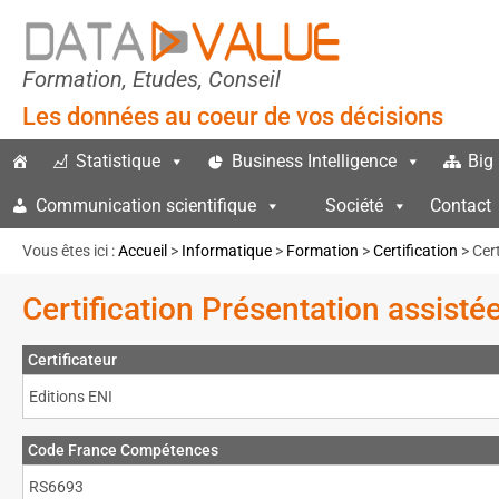
Formation, Etudes, Conseil
Les données au coeur de vos décisions
Statistique
Business Intelligence
Big
Communication scientifique
Société
Contact
Vous êtes ici :
Accueil
>
Informatique
>
Formation
>
Certification
> Cer
Certification Présentation assisté
Certificateur
Editions ENI
Code France Compétences
RS6693