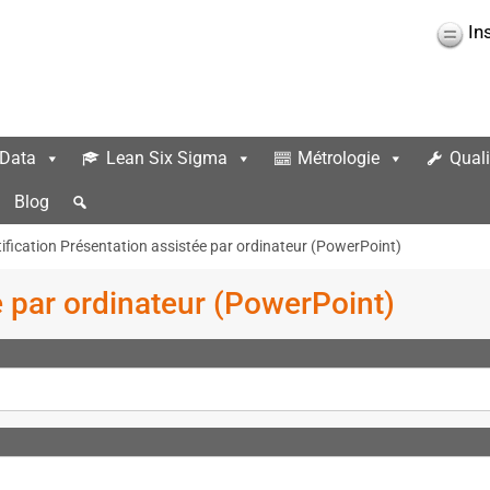
In
 Data
Lean Six Sigma
Métrologie
Quali
Blog
tification Présentation assistée par ordinateur (PowerPoint)
e par ordinateur (PowerPoint)