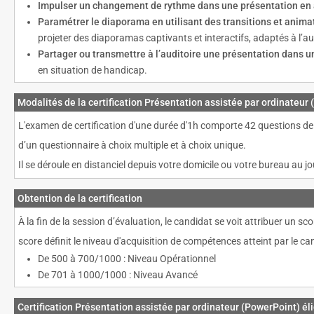
Impulser un changement de rythme dans une présentation en a
Paramétrer le diaporama en utilisant des transitions et anima
projeter des diaporamas captivants et interactifs, adaptés à l’au
Partager ou transmettre à l’auditoire une présentation dans 
en situation de handicap.
Modalités de la certification Présentation assistée par ordinateur
L'examen de certification d'une durée d'1h comporte 42 questions de 
d’un questionnaire à choix multiple et à choix unique.
Il se déroule en distanciel depuis votre domicile ou votre bureau au j
Obtention de la certification
À la fin de la session d’évaluation, le candidat se voit attribuer un
score définit le niveau d'acquisition de compétences atteint par le ca
De 500 à 700/1000 : Niveau Opérationnel
De 701 à 1000/1000 : Niveau Avancé
Certification Présentation assistée par ordinateur (PowerPoint) él