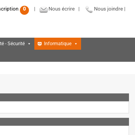
scription
0
|
Nous écrire
|
Nous joindre
|
té - Sécurité
Informatique