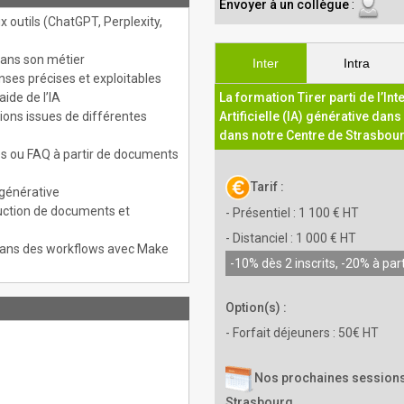
Envoyer à un collègue
:
ux outils (ChatGPT, Perplexity,
 dans son métier
Inter
Intra
ses précises et exploitables
aide de l’IA
La formation Tirer parti de l’Int
ations issues de différentes
Artificielle (IA) générative dans
dans notre Centre de Strasbou
és ou FAQ à partir de documents
Tarif :
 générative
duction de documents et
- Présentiel : 1 100 € HT
- Distanciel : 1 000 € HT
 dans des workflows avec Make
-10% dès 2 inscrits, -20% à part
Option(s) :
- Forfait déjeuners : 50€ HT
Nos prochaines sessions
Strasbourg