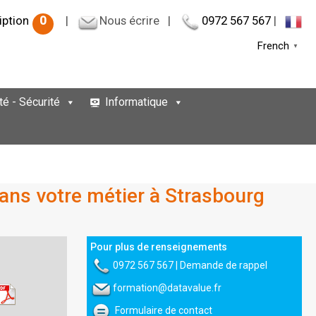
iption
0
|
Nous écrire
|
0972 567 567
|
French
▼
té - Sécurité
Informatique
 dans votre métier à Strasbourg
Pour plus de renseignements
0972 567 567
|
Demande de rappel
formation@datavalue.fr
Formulaire de contact