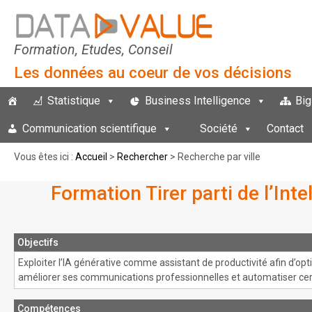
Formation, Etudes, Conseil
Les données au coeur de vos décisions
Statistique
Business Intelligence
Big
Communication scientifique
Société
Contact
Vous êtes ici :
Accueil
>
Rechercher
> Recherche par ville
Formation Tirer parti de l’Int
Objectifs
Exploiter l’IA générative comme assistant de productivité afin d’opti
améliorer ses communications professionnelles et automatiser cer
Compétences