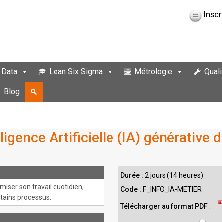
Inscr
 Data
Lean Six Sigma
Métrologie
Quali
Blog
elligence Artificielle (IA) générative
Durée :
2 jours (14 heures)
miser son travail quotidien,
Code :
F_INFO_IA-METIER
tains processus.
Télécharger au format PDF
: