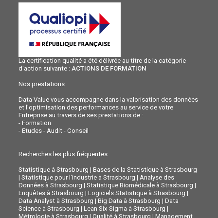
La certification qualité a été délivrée au titre de la catégorie
d'action suivante :
ACTIONS DE FORMATION
Nos prestations
Data Value vous accompagne dans la valorisation des données
et l'optimisation des performances au service de votre
Entreprise au travers de ses prestations de :
-
Formation
-
Etudes - Audit - Conseil
Recherches les plus fréquentes
Statistique à Strasbourg
|
Bases de la Statistique à Strasbourg
|
Statistique pour l'industrie à Strasbourg
|
Analyse des
Données à Strasbourg
|
Statistique Biomédicale à Strasbourg
|
Enquêtes à Strasbourg
|
Logiciels Statistique à Strasbourg
|
Data Analyst à Strasbourg
|
Big Data à Strasbourg
|
Data
Science à Strasbourg
|
Lean Six Sigma à Strasbourg
|
Métrologie à Strasbourg
|
Qualité à Strasbourg
|
Management