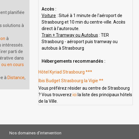
Accès :
ment planifiée
Voiture
: Situé à 1 minute de l'aéroport de
Strasbourg et 10 min du centre-ville. Accès
 solutions à
direct à l'autoroute.
Train + Tramway ou Autobus
: TER
ion
à
Strasbourg - aéroport puis tramway ou
 intéressés.
autobus à Strasbourg
irer parti de
énérative dans
Hébergements recommandés :
e ou en cours
Hôtel Kyriad Strasbourg ***
ée à
Distance
,
Ibis Budget Strasbourg la Vigie **
Vous préférez résider au centre de Strasbourg
? Vous trouverez
ici
la liste des principaux hôtels
de la Ville.
Nos domaines d'intervention