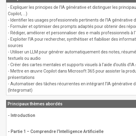
- Expliquer les principes de l’IA générative et distinguer les principa
Copilot, ...)
- Identifier les usages professionnels pertinents de l’IA générative
- Formuler et optimiser des prompts adaptés pour obtenir des répon
- Rédiger, améliorer et personnaliser des e-mails professionnels à l’
- Exploiter l’IA pour rechercher, synthétiser et fiabiliser des inform
sources
- Utiliser un LLM pour générer automatiquement des notes, résum
textuels ou audio
- Créer des cartes mentales et supports visuels à l’aide d’outils d’IA
- Mettre en œuvre Copilot dans Microsoft 365 pour assister la pro
présentations
- Automatiser des tâches récurrentes en intégrant l’IA générative
(Integromat)
Principaux thèmes abordés
- Introduction
- Partie 1 – Comprendre l’Intelligence Artificielle