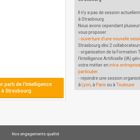
Il n'y a pas de session actuelle
à Strasbourg.
Nous avons cependant plusieurs
vous proposer :
-
ouverture d'une nouvelle sess
Strasbourg dès 2 collaborateurs
- organisation de la Formation T
l’Intelligence Artificielle (IA) g
votre métier en
intra-entrepris
particulier
.
- rejoindre une session organis
 parti de l’Intelligence
à
Lyon
, à
Paris
ou à
Toulouse
er à Strasbourg
Nos engagements qualité