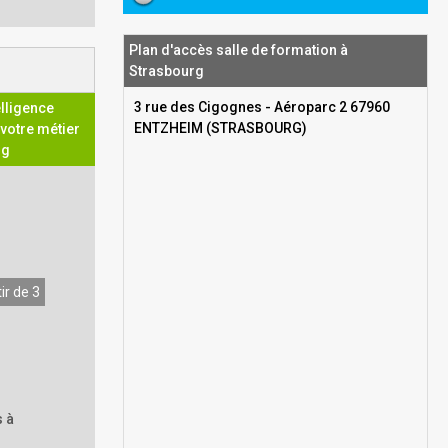
Plan d'accès salle de formation à
Strasbourg
3 rue des Cigognes - Aéroparc 2 67960
elligence
ENTZHEIM (STRASBOURG)
 votre métier
rg
ir de 3
 à