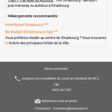
Train + Tramway ou Autobus
: TER Strasbourg - aéroport
puis tramway ou autobus à Strasbourg
Hébergements recommandés :
Hôtel Kyriad Strasbourg ***
Ibis Budget Strasbourg la Vigie **
Vous préférez résider au centre de Strasbourg ? Vous trouverez
ici
la liste des principaux hôtels de la Ville.
Nous contacter
Joignez nos conseillers du Lundi au Vendredi de 9h à
19h
-
0972 567 567
Adressez-nous un email :
- Formation :
formation@datavalue.fr