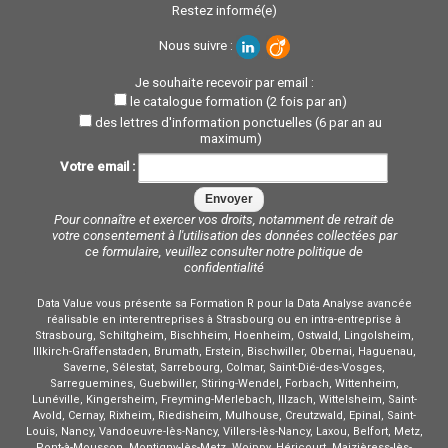
Restez informé(e)
Nous suivre :
Je souhaite recevoir par email :
le catalogue formation (2 fois par an)
des lettres d'information ponctuelles (6 par an au
maximum)
Votre email :
Pour connaître et exercer vos droits, notamment de retrait de
votre consentement à l'utilisation des données collectées par
ce formulaire, veuillez consulter notre
politique de
confidentialité
Data Value vous présente sa Formation R pour la Data Analyse avancée
réalisable en interentreprises à Strasbourg ou en intra-entreprise à
Strasbourg, Schiltgheim, Bischheim, Hoenheim, Ostwald, Lingolsheim,
Illkirch-Graffenstaden, Brumath, Erstein, Bischwiller, Obernai, Haguenau,
Saverne, Sélestat, Sarrebourg, Colmar, Saint-Dié-des-Vosges,
Sarreguemines, Guebwiller, Stiring-Wendel, Forbach, Wittenheim,
Lunéville, Kingersheim, Freyming-Merlebach, Illzach, Wittelsheim, Saint-
Avold, Cernay, Rixheim, Riedisheim, Mulhouse, Creutzwald, Epinal, Saint-
Louis, Nancy, Vandoeuvre-lès-Nancy, Villers-lès-Nancy, Laxou, Belfort, Metz,
Pont-à-Mousson, Montigny-lès-Metz, Woippy, Héricourt, Maizièress-lès-