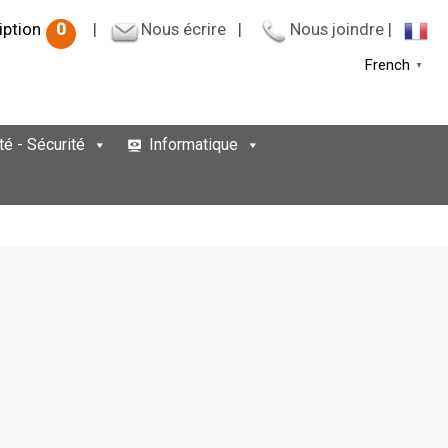
iption
0
|
Nous écrire
|
Nous joindre
|
French
▼
té - Sécurité
Informatique