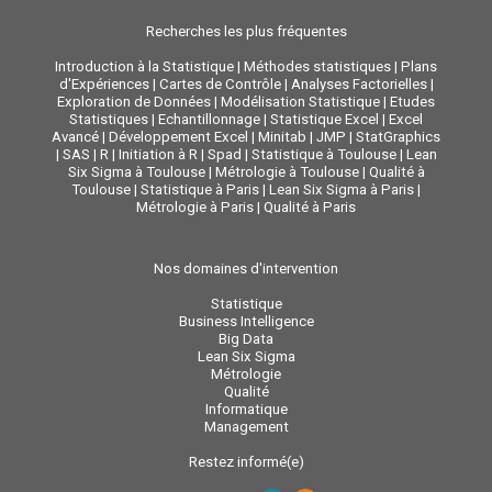
Recherches les plus fréquentes
Introduction à la Statistique
|
Méthodes statistiques
|
Plans
d'Expériences
|
Cartes de Contrôle
|
Analyses Factorielles
|
Exploration de Données
|
Modélisation Statistique
|
Etudes
Statistiques
|
Echantillonnage
|
Statistique Excel
|
Excel
Avancé
|
Développement Excel
|
Minitab
|
JMP
|
StatGraphics
|
SAS
|
R
|
Initiation à R
|
Spad
|
Statistique à Toulouse
|
Lean
Six Sigma à Toulouse
|
Métrologie à Toulouse
|
Qualité à
Toulouse
|
Statistique à Paris
|
Lean Six Sigma à Paris
|
Métrologie à Paris
|
Qualité à Paris
Nos domaines d'intervention
Statistique
Business Intelligence
Big Data
Lean Six Sigma
Métrologie
Qualité
Informatique
Management
Restez informé(e)