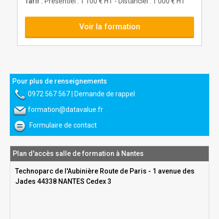
Tarif :
Présentiel : 1 100 € HT - Distanciel : 1 000 € HT
Voir la formation
Pour plus de renseignements
0972 567 567
|
Demande de rappel
formation@datavalue.fr
Formulaire de contact
Plan d'accès salle de formation à Nantes
Technoparc de l'Aubinière Route de Paris - 1 avenue des
Jades 44338 NANTES Cedex 3