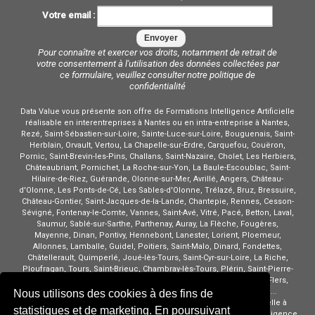
Votre email :
Pour connaître et exercer vos droits, notamment de retrait de
votre consentement à l'utilisation des données collectées par
ce formulaire, veuillez consulter notre
politique de
confidentialité
Data Value vous présente son offre de Formations Intelligence Artificielle
réalisable en interentreprises à Nantes ou en intra-entreprise à Nantes,
Rezé, Saint-Sébastien-sur-Loire, Sainte-Luce-sur-Loire, Bouguenais, Saint-
Herblain, Orvault, Vertou, La Chapelle-sur-Erdre, Carquefou, Couëron,
Pornic, Saint-Brevin-les-Pins, Challans, Saint-Nazaire, Cholet, Les Herbiers,
Châteaubriant, Pornichet, La Roche-sur-Yon, La Baule-Escoublac, Saint-
Hilaire-de-Riez, Guérande, Olonne-sur-Mer, Avrillé, Angers, Château-
d'Olonne, Les Ponts-de-Cé, Les Sables-d'Olonne, Trélazé, Bruz, Bressuire,
Château-Gontier, Saint-Jacques-de-la-Lande, Chantepie, Rennes, Cesson-
Sévigné, Fontenay-le-Comte, Vannes, Saint-Avé, Vitré, Pacé, Betton, Laval,
Saumur, Sablé-sur-Sarthe, Parthenay, Auray, La Flèche, Fougères,
Mayenne, Dinan, Pontivy, Hennebont, Lanester, Lorient, Ploemeur,
Allonnes, Lamballe, Guidel, Poitiers, Saint-Malo, Dinard, Fondettes,
Châtellerault, Quimperlé, Joué-lès-Tours, Saint-Cyr-sur-Loire, La Riche,
Ploufragan, Tours, Saint-Brieuc, Chambray-lès-Tours, Plérin, Saint-Pierre-
des-Corps, Saint-Avertin, Granville, Montlouis-sur-Loire, Alençon, Flers,
Vire, Concarneau, Amboise, Brest, Quimper, Morlaix, Lannion, ...
Nous utilisons des cookies à des fins de
Cours Intelligence Artificielle à Nantes Stage Intelligence Artificielle à
statistiques et de marketing. En poursuivant
Nantes Formateur Intelligence Artificielle à Nantes Professeur Intelligence