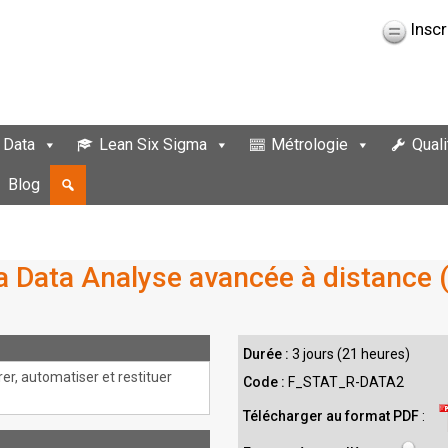
Inscr
 Data
Lean Six Sigma
Métrologie
Quali
Blog
a Data Analyse avancée à distance (e
Durée :
3 jours (21 heures)
rer, automatiser et restituer
Code :
F_STAT_R-DATA2
Télécharger au format PDF
: