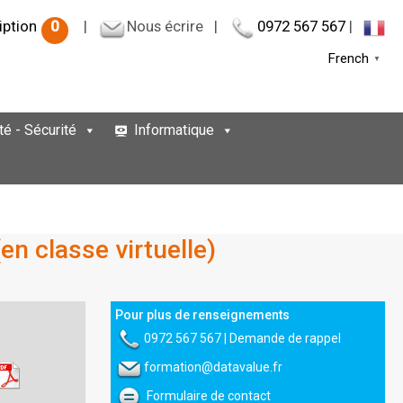
iption
0
|
Nous écrire
|
0972 567 567
|
French
▼
té - Sécurité
Informatique
n classe virtuelle)
Pour plus de renseignements
0972 567 567
|
Demande de rappel
formation@datavalue.fr
Formulaire de contact