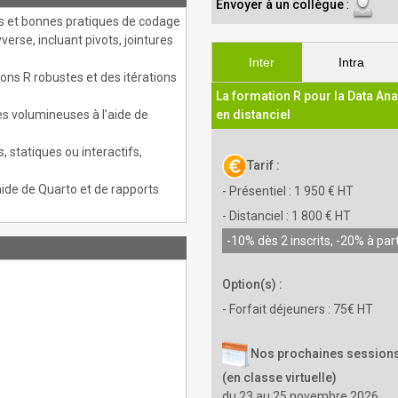
Envoyer à un collègue
:
ées et bonnes pratiques de codage
rse, incluant pivots, jointures
Inter
Intra
ons R robustes et des itérations
La formation R pour la Data An
s volumineuses à l’aide de
en distanciel
, statiques ou interactifs,
Tarif :
aide de Quarto et de rapports
- Présentiel : 1 950 € HT
- Distanciel : 1 800 € HT
-10% dès 2 inscrits, -20% à part
Option(s) :
- Forfait déjeuners : 75€ HT
Nos prochaines sessions
(en classe virtuelle)
du 23 au 25 novembre 2026