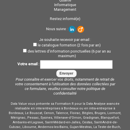
Qualité
Informatique
Management
Restez informé(e)
Nous suivre :
Je souhaite recevoir par email :
le catalogue formation (2 fois par an)
des lettres d'information ponctuelles (6 par an au
maximum)
Votre email :
Pour connaître et exercer vos droits, notamment de retrait de
votre consentement à l'utilisation des données collectées par
ce formulaire, veuillez consulter notre
politique de
confidentialité
Data Value vous présente sa Formation R pour la Data Analyse avancée
réalisable en interentreprises à Bordeaux ou en intra-entreprise à
Bordeaux, Le Bouscat, Cenon, Talence, Floirac, Bègles, Bruges, Lormont,
Mérignac, Pessac, Eysines, Villenave-d'Ornon, Gradignan, Blanquefort,
Ambarès-et-Lagrave, Saint-Médard-en-Jalles, Cestas, Saint-André-de-
Cubzac, Libourne, Andernos-les-Bains, Gujan-Mestras, La Teste-de-Buch,