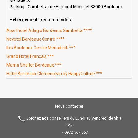
Mériadeck
Parking
- Gambetta rue Edmond Michelet 33000 Bordeaux
Hébergements recommandés :
Aparthotel Adagio Bordeaux Gambetta ****
Novotel Bordeaux Centre ****
Ibis Bordeaux Centre Meriadeck ***
Grand Hotel Francais ***
Mama Shelter Bordeaux ***
Hotel Bordeaux Clemenceau by HappyCulture ***
Nous contacter
Joignez nos conseillers du Lundi au Vendredi de 9h à
19h
-
0972 567 567