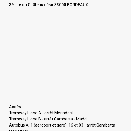
39 rue du Château d’eau33000 BORDEAUX
Accès :
Tramway Ligne A
- arrêt Mériadeck
Tramway Ligne B
- arrêt Gambetta - Madd
Autobus A, 1 (aéroport et gare), 16 et 83
- arrêt Gambetta